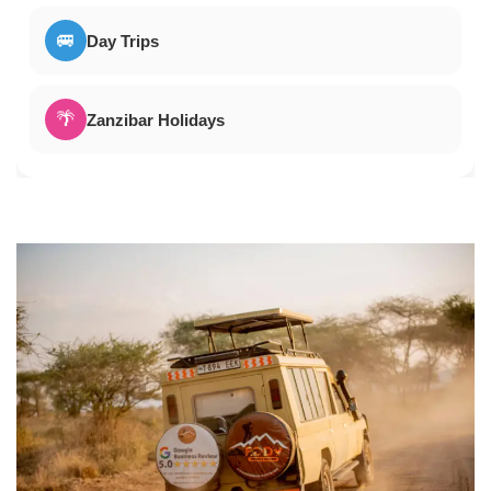
🚐
Day Trips
🌴
Zanzibar Holidays