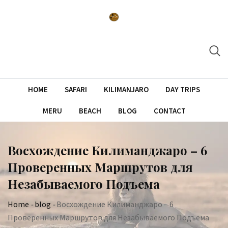
Skip
to
content
HOME
SAFARI
KILIMANJARO
DAY TRIPS
MERU
BEACH
BLOG
CONTACT
Восхождение Килиманджаро – 6
Проверенных Маршрутов для
Незабываемого Подъема
Home
-
blog
-
Восхождение Килиманджаро – 6
Проверенных Маршрутов для Незабываемого Подъема