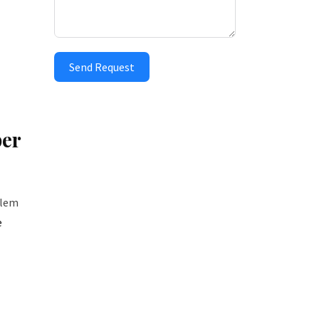
Send Request
per
blem
e