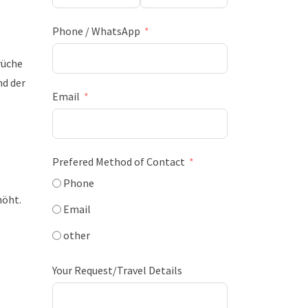
Phone / WhatsApp
rüche
d der
Email
Prefered Method of Contact
Phone
höht.
Email
other
Your Request/Travel Details