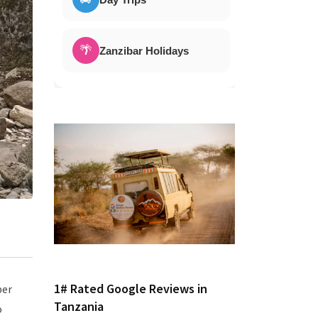
🌴
Zanzibar Holidays
1# Rated Google Reviews in
ber
Tanzania
o