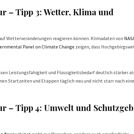
r – Tipp 3: Wetter, Klima und
 auf Wetterveränderungen reagieren können. Klimadaten von
NAS
ernmental Panel on Climate Change
zeigen, dass Hochgebirgswe
en Leistungsfähigkeit und Flüssigkeitsbedarf deutlich stärker als
nen Startzeiten und Etappen täglich neu und nicht starr nach ei
r – Tipp 4: Umwelt und Schutzgeb
e Tour
schützt nicht nur Menschen, sondern auch empfindliche