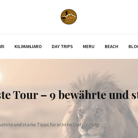
RI
KILIMANJARO
DAY TRIPS
MERU
BEACH
BLO
e Tour – 9 bewährte und st
ährte und starke Tipps für echten Gipfelerfolg