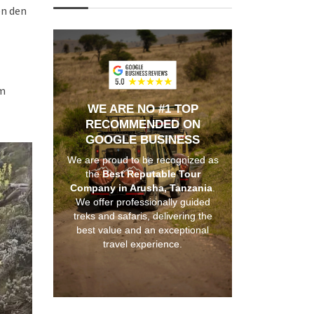
en den
em
WE ARE NO #1 TOP
RECOMMENDED ON
GOOGLE BUSINESS
We are proud to be recognized as
the
Best Reputable Tour
Company in Arusha, Tanzania
.
We offer professionally guided
treks and safaris, delivering the
best value and an exceptional
travel experience.