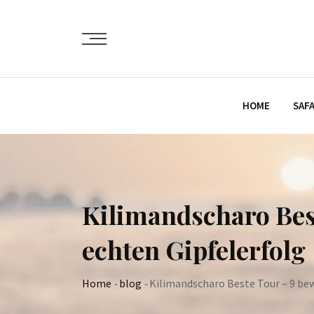
Skip
to
content
HOME
SAFA
Kilimandscharo Best
echten Gipfelerfolg
Home
-
blog
-
Kilimandscharo Beste Tour – 9 bew