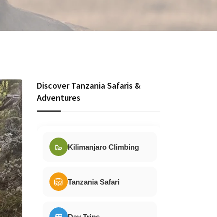
Discover Tanzania Safaris &
Adventures
🥾
Kilimanjaro Climbing
🦁
Tanzania Safari
🚐
Day Trips