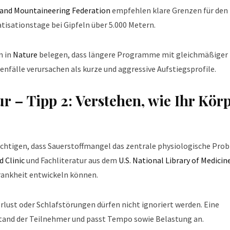
 and Mountaineering Federation
empfehlen klare Grenzen für den
isationstage bei Gipfeln über 5.000 Metern.
n in
Nature
belegen, dass längere Programme mit gleichmäßiger
nfälle verursachen als kurze und aggressive Aufstiegsprofile.
r – Tipp 2: Verstehen, wie Ihr Kör
chtigen, dass Sauerstoffmangel das zentrale physiologische Pro
d Clinic
und Fachliteratur aus dem
U.S. National Library of Medicin
rankheit entwickeln können.
ust oder Schlafstörungen dürfen nicht ignoriert werden. Eine
ustand der Teilnehmer und passt Tempo sowie Belastung an.