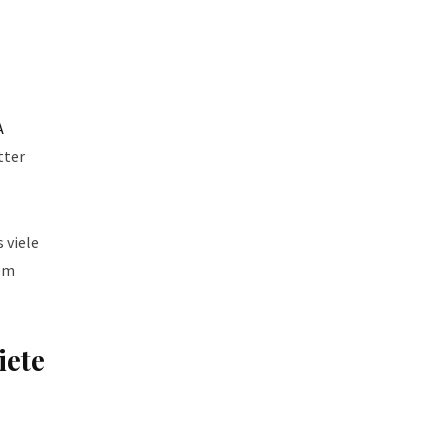
A
tter
 viele
nem
iete