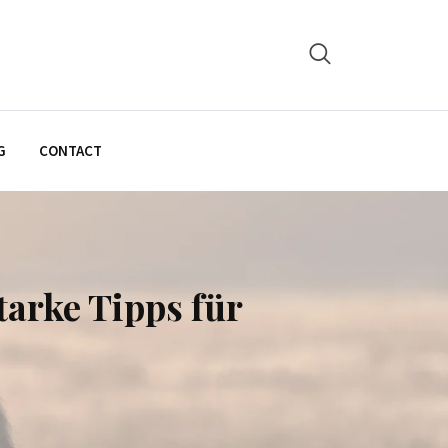
G
CONTACT
arke Tipps für