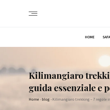
Skip
to
content
HOME
SAFA
Kilimangiaro trekkin
guida essenziale e p
Home
-
blog
-
Kilimangiaro trekking – 7 regole im