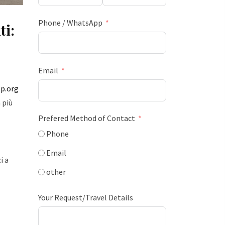
Phone / WhatsApp
ti:
Email
p.org
 più
Prefered Method of Contact
Phone
Email
i a
other
Your Request/Travel Details