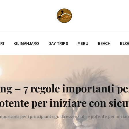
RI
KILIMANJARO
DAY TRIPS
MERU
BEACH
BLO
g – 7 regole importanti per
otente per iniziare con sic
portanti per i principianti: guida essenziale e potente per iniziar