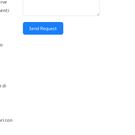
erve
menti
Send Request
no
e di
ari con