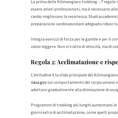
La prima delle Kilimangiaro trekking – 7 regole i
essere atleti professionisti, ma è necessario al
cardio migliorano la resistenza. Studi accademici
preparazione cardiovascolare adeguata riduce lo s
Integra esercizi di forza per le gambe e per il c
zaino leggero. Non si tratta di velocità, ma di co
Regola 2: Acclimatazione e rispe
L’altitudine è la sfida principale del Kilimangia
nasa.gov
sul comportamento del corpo umano in 
adattarsi gradualmente alla diminuzione di ossi
Programmi di trekking più lunghi aumentano le pr
giorni extra di acclimatazione, come quelli prop