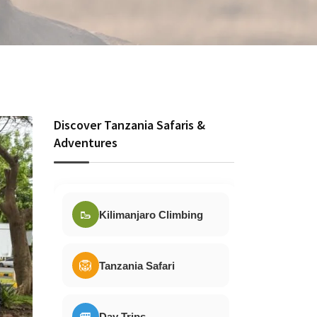
Discover Tanzania Safaris &
Adventures
🥾
Kilimanjaro Climbing
🦁
Tanzania Safari
🚐
Day Trips