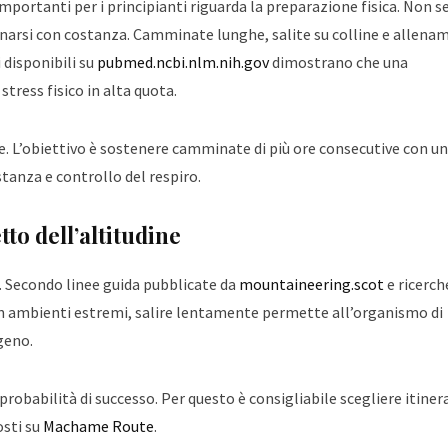
mportanti per i principianti riguarda la preparazione fisica. Non s
lenarsi con costanza. Camminate lunghe, salite su colline e allena
 disponibili su
pubmed.ncbi.nlm.nih.gov
dimostrano che una
tress fisico in alta quota.
ore. L’obiettivo è sostenere camminate di più ore consecutive con u
stanza e controllo del respiro.
tto dell’altitudine
ro. Secondo linee guida pubblicate da
mountaineering.scot
e ricerch
ambienti estremi, salire lentamente permette all’organismo di
geno.
obabilità di successo. Per questo è consigliabile scegliere itiner
osti su
Machame Route
.