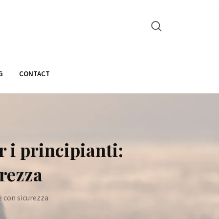
G
CONTACT
 i principianti:
urezza
e con sicurezza