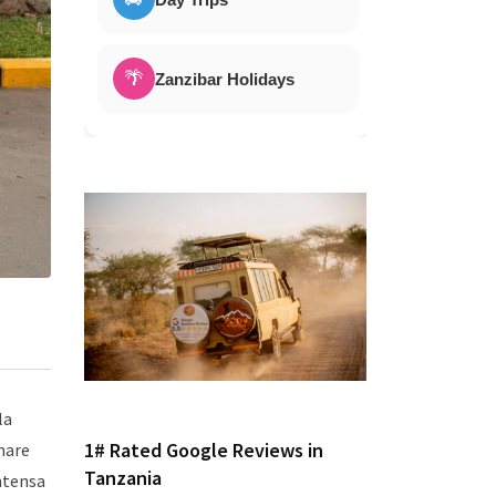
🌴
Zanzibar Holidays
la
1# Rated Google Reviews in
nare
Tanzania
ntensa