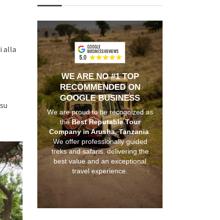
 alla
WE ARE NO #1 TOP
RECOMMENDED ON
GOOGLE BUSINESS
 su
We are proud to be recognized as
the
Best Reputable Tour
Company in Arusha, Tanzania
.
We offer professionally guided
treks and safaris, delivering the
best value and an exceptional
travel experience.